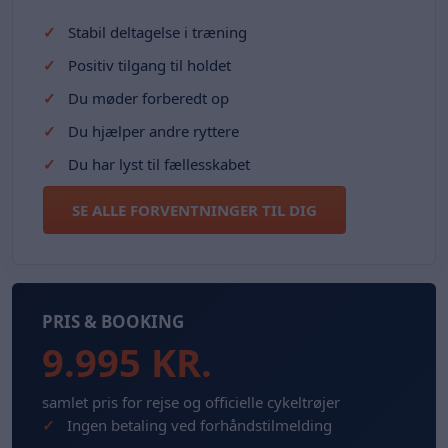
Stabil deltagelse i træning
Positiv tilgang til holdet
Du møder forberedt op
Du hjælper andre ryttere
Du har lyst til fællesskabet
SE ALLE FORVENTNINGER TIL DIG
PRIS & BOOKING
9.995 KR.
samlet pris for rejse og officielle cykeltrøjer
Ingen betaling ved forhåndstilmelding