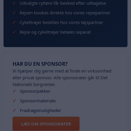
Udvalgte ryttere får besked efter udtagelse
Rejsen bookes direkte hos vores rejsepartner
Cykeltrøjer bestilles hos vores tøjspartner
Rejse og cykeltrøjer betales separat
HAR DU EN SPONSOR?
Vi hjælper dig gerne med at finde en virksomhed
eller privat sponsor. Alle sponsorater går til Det
Nationale Sorgcenter.
Sponsorpakker
Sponsormateriale
Fradragsmuligheder
LÆS OM SPONSORATER