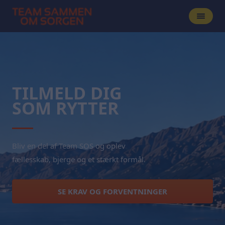
TILMELD DIG
SOM RYTTER
Bliv en del af Team SOS og oplev
fællesskab, bjerge og et stærkt formål.
SE KRAV OG FORVENTNINGER