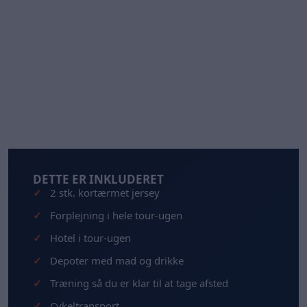
DETTE ER INKLUDERET
2 stk. kortærmet jersey
Forplejning i hele tour-ugen
Hotel i tour-ugen
Depoter med mad og drikke
Træning så du er klar til at tage afsted
Cykeltransport