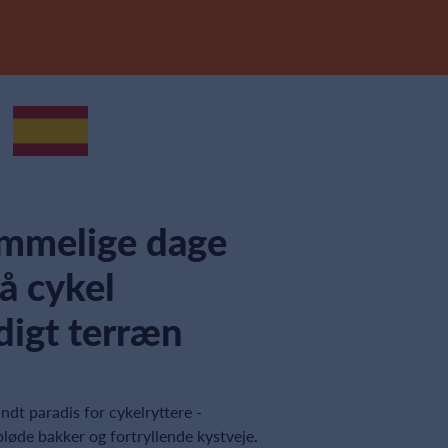
emmelige dage
å cykel
idigt terræn
ndt paradis for cykelryttere -
l bløde bakker og fortryllende kystveje.