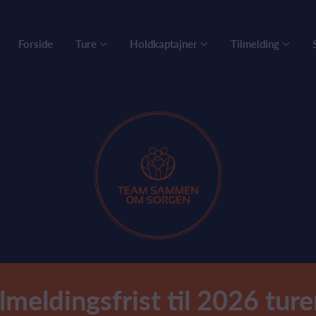
Forside
Ture
Holdkaptajner
Tilmelding
lmeldingsfrist til 2026 tur