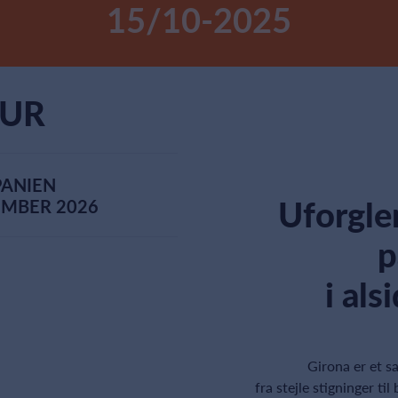
15/10-2025
TUR
PANIEN
Uforgl
TEMBER 2026
p
i als
Girona er et sa
fra stejle stigninger ti