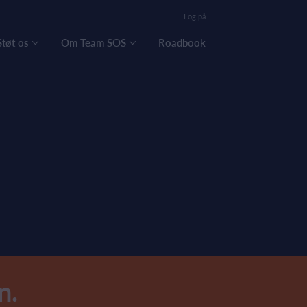
Log på
Støt os
Om Team SOS
Roadbook
en.