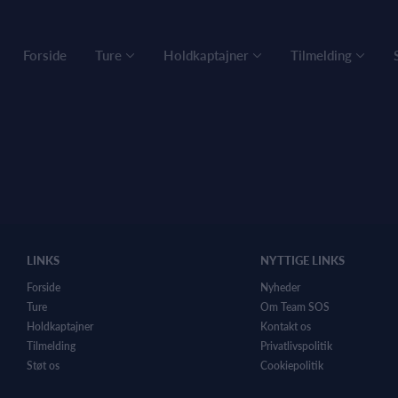
Forside
Ture
Holdkaptajner
Tilmelding
LINKS
NYTTIGE LINKS
Forside
Nyheder
Ture
Om Team SOS
Holdkaptajner
Kontakt os
Tilmelding
Privatlivspolitik
Støt os
Cookiepolitik