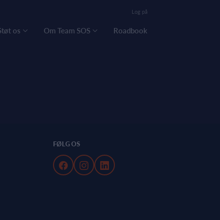
Log på
Støt os
Om Team SOS
Roadbook
FØLG OS