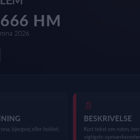
1666 HM
rona 2026
📄
MNING
BESKRIVELSE
rona, bjergvej eller holdet.
Kort tekst om ruten, te
vigtigste opmærksomhe