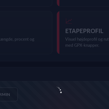
📈
ETAPEPROFIL
, længde, procent og
Visuel højdeprofil og r
med GPX-knapper.
ARMIN