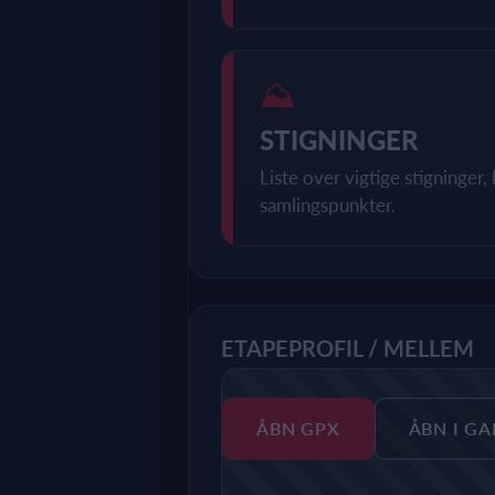
⛰
STIGNINGER
Liste over vigtige stigninger
samlingspunkter.
ETAPEPROFIL / MELLEM
ÅBN GPX
ÅBN I G