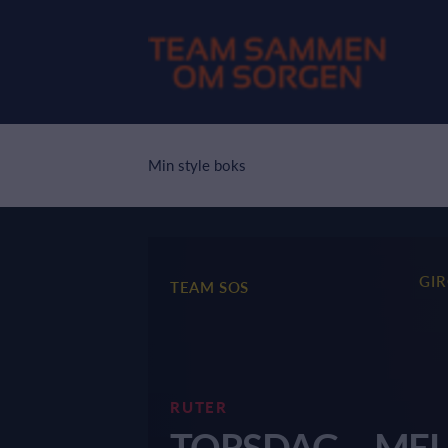
Min style boks
GI
TEAM SOS
RUTER
TORSDAG – ME