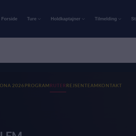
Forside
Ture
Holdkaptajner
Tilmelding
St
RONA 2026
PROGRAM
RUTER
REJSEN
TEAM
KONTAKT
LLEM