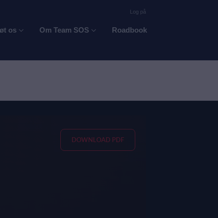
Log på
øt os
Om Team SOS
Roadbook
DOWNLOAD PDF