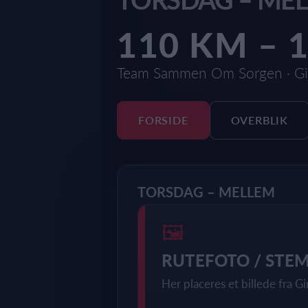
110 KM – 
Team Sammen Om Sorgen · Gi
FORSIDE
OVERBLIK
TORSDAG – MELLEM
🖼
RUTEFOTO / STE
Her placeres et billede fra Gi