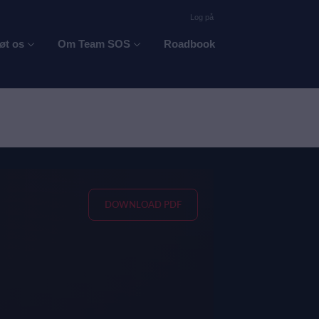
Log på
øt os
Om Team SOS
Roadbook
DOWNLOAD PDF