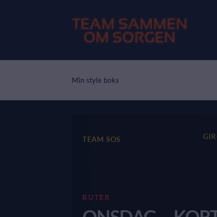
Min style boks
GI
TEAM SOS
RUTER
ONSDAG – KOR