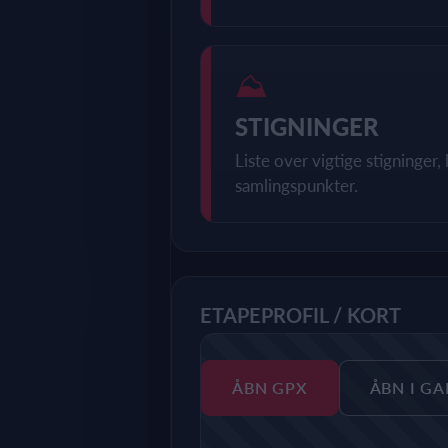
⛰
STIGNINGER
Liste over vigtige stigninger
samlingspunkter.
ETAPEPROFIL / KORT
ÅBN GPX
ÅBN I G