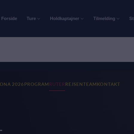
Forside
Ture
Holdkaptajner
Tilmelding
St
RONA 2026
PROGRAM
RUTER
REJSEN
TEAM
KONTAKT
T