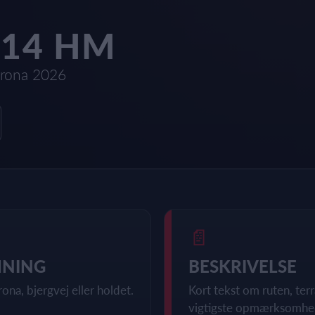
614 HM
rona 2026
📄
MNING
BESKRIVELSE
rona, bjergvej eller holdet.
Kort tekst om ruten, te
vigtigste opmærksomhe