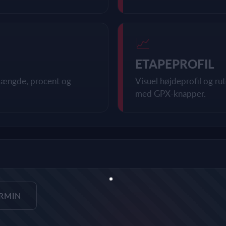
📈
ETAPEPROFIL
, længde, procent og
Visuel højdeprofil og r
med GPX-knapper.
ARMIN