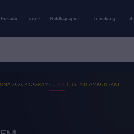
Forside
Ture
Holdkaptajner
Tilmelding
St
RONA 2026
PROGRAM
RUTER
REJSEN
TEAM
KONTAKT
LEM