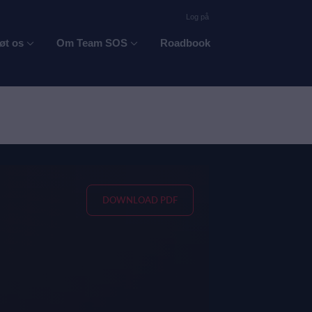
Log på
øt os
Om Team SOS
Roadbook
DOWNLOAD PDF