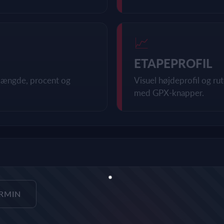
📈
ETAPEPROFIL
, længde, procent og
Visuel højdeprofil og r
med GPX-knapper.
ARMIN