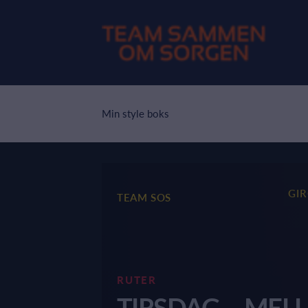
Min style boks
GI
TEAM SOS
RUTER
TIRSDAG – MEL