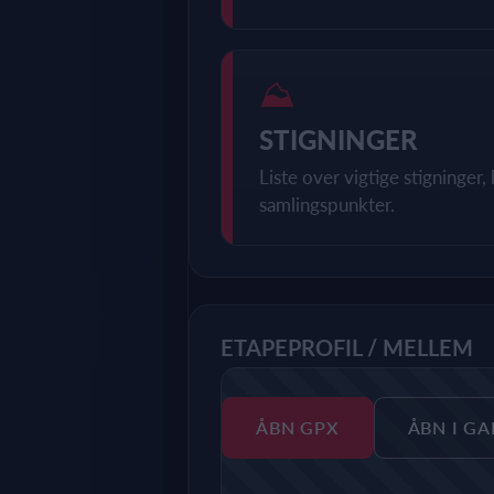
⛰
STIGNINGER
Liste over vigtige stigninger
samlingspunkter.
ETAPEPROFIL / MELLEM
ÅBN GPX
ÅBN I G