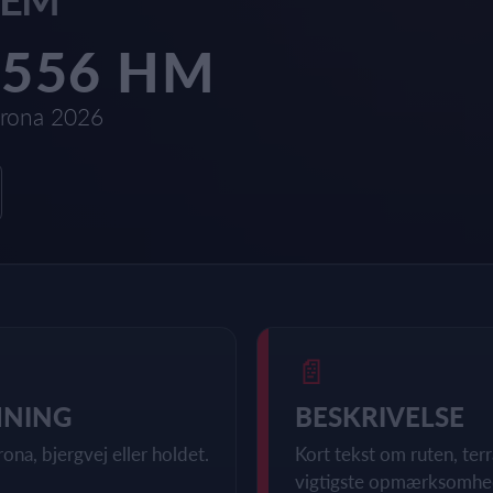
1556 HM
rona 2026
📄
MNING
BESKRIVELSE
rona, bjergvej eller holdet.
Kort tekst om ruten, te
vigtigste opmærksomhe