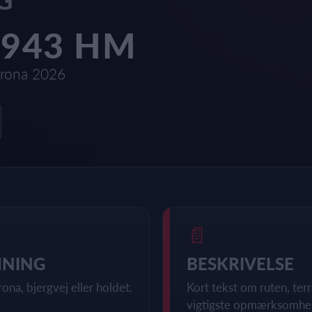
1943 HM
rona 2026
📄
MNING
BESKRIVELSE
rona, bjergvej eller holdet.
Kort tekst om ruten, te
vigtigste opmærksomhe