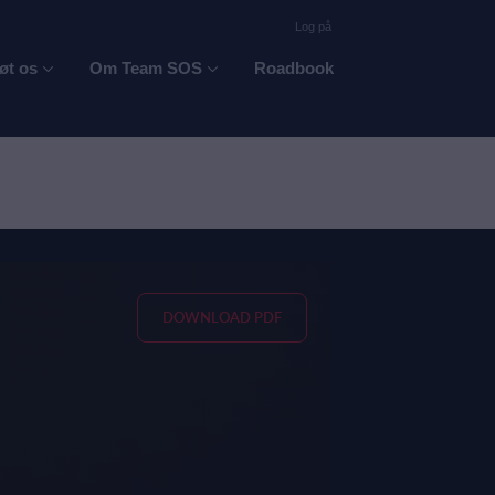
Log på
øt os
Om Team SOS
Roadbook
DOWNLOAD PDF