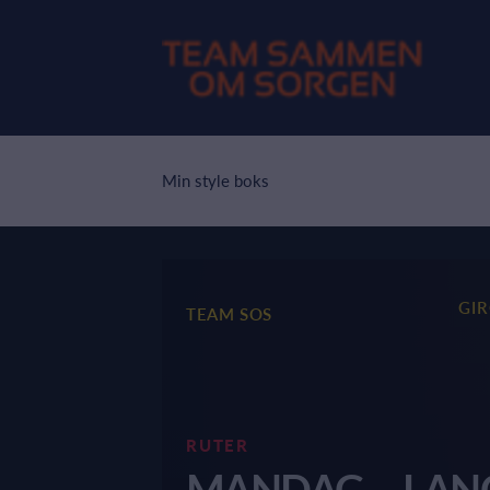
Min style boks
GI
TEAM SOS
RUTER
MANDAG – LAN