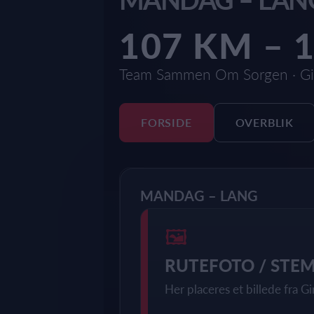
107 KM – 
Team Sammen Om Sorgen · Gi
FORSIDE
OVERBLIK
MANDAG – LANG
🖼
RUTEFOTO / STE
Her placeres et billede fra Gi