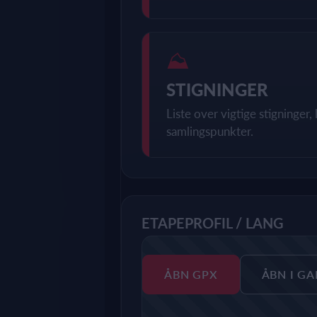
⛰
STIGNINGER
Liste over vigtige stigninger
samlingspunkter.
ETAPEPROFIL / LANG
ÅBN GPX
ÅBN I G