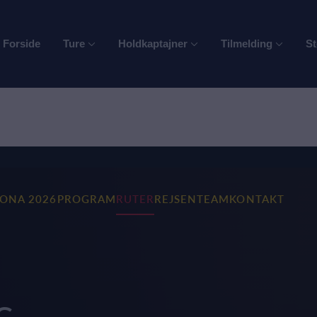
Forside
Ture
Holdkaptajner
Tilmelding
St
RONA 2026
PROGRAM
RUTER
REJSEN
TEAM
KONTAKT
G