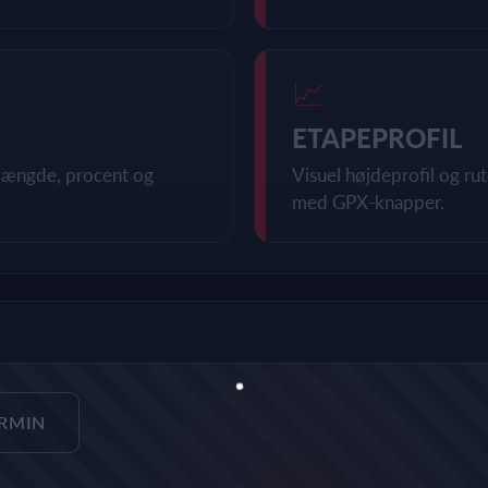
📈
ETAPEPROFIL
, længde, procent og
Visuel højdeprofil og r
med GPX-knapper.
ARMIN