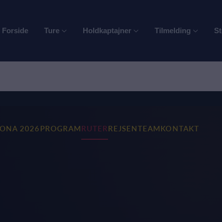
Forside
Ture
Holdkaptajner
Tilmelding
St
RONA 2026
PROGRAM
RUTER
REJSEN
TEAM
KONTAKT