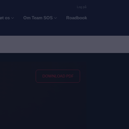
Log på
øt os
Om Team SOS
Roadbook
DOWNLOAD PDF