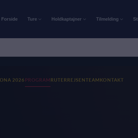
Forside
Ture
Holdkaptajner
Tilmelding
St
RONA 2026
PROGRAM
RUTER
REJSEN
TEAM
KONTAKT
M