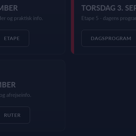
EMBER
TORSDAG 3. S
er og praktisk info.
Etape 5 - dagens program
ETAPE
DAGSPROGRAM
MBER
g afrejseinfo.
RUTER