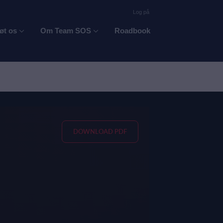
Log på
øt os
Om Team SOS
Roadbook
DOWNLOAD PDF