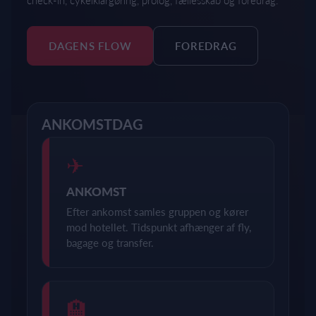
check-in, cykelklargøring, prolog, fællesskab og foredrag.
DAGENS FLOW
FOREDRAG
ANKOMSTDAG
✈
ANKOMST
Efter ankomst samles gruppen og kører
mod hotellet. Tidspunkt afhænger af fly,
bagage og transfer.
🏨