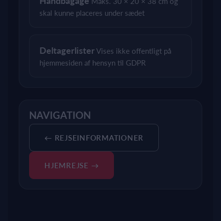
Håndbagage
Maks. 30 × 20 × 38 cm og
skal kunne placeres under sædet
Deltagerlister
Vises ikke offentligt på
hjemmesiden af hensyn til GDPR
NAVIGATION
← REJSEINFORMATIONER
HJEMREJSE →