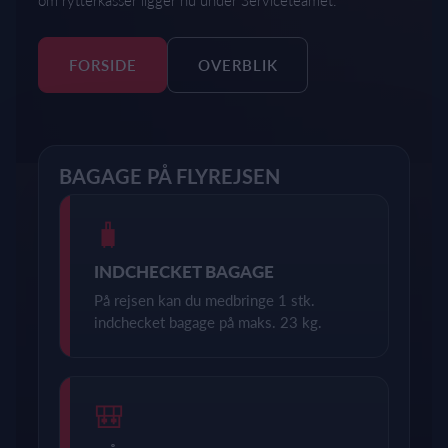
om rytterkasser ligger nu under Serviceteamet.
FORSIDE
OVERBLIK
BAGAGE PÅ FLYREJSEN
🧳
INDCHECKET BAGAGE
På rejsen kan du medbringe 1 stk.
indchecket bagage på maks. 23 kg.
🎒